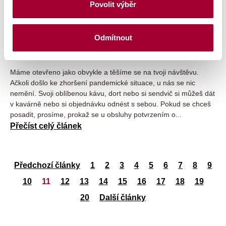
Povolit výběr
Jedeme dál!
Odmítnout
29. 10. 2021
Máme otevřeno jako obvykle a těšíme se na tvoji návštěvu.
Ačkoli došlo ke zhoršení pandemické situace, u nás se nic
nemění. Svoji oblíbenou kávu, dort nebo si sendvič si můžeš dát
v kavárně nebo si objednávku odnést s sebou. Pokud se chceš
posadit, prosíme, prokaž se u obsluhy potvrzením o...
Přečíst celý článek
Předchozí články
1
2
3
4
5
6
7
8
9
10
11
12
13
14
15
16
17
18
19
20
Další články