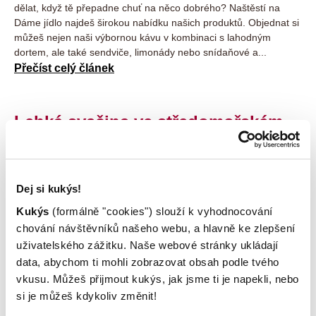
dělat, když tě přepadne chuť na něco dobrého? Naštěstí na
Dáme jídlo najdeš širokou nabídku našich produktů. Objednat si
můžeš nejen naši výbornou kávu v kombinaci s lahodným
dortem, ale také sendviče, limonády nebo snídaňové a...
Přečíst celý článek
Lehká svačina ve středomořském
stylu
9. 11. 2021
Dej si kukýs!
Pro milovníky středomořské kuchyně máme tip na chutnou
svačinu. Vyzkoušej u nás upečenou křupavou bagetku s
Kukýs
(formálně "cookies") slouží k vyhodnocování
kurkumou naplněnou tvarohovou pomazánkou, kterou jsme
chování návštěvníků našeho webu, a hlavně ke zlepšení
dochutili pažitkou. Bagetku navíc doplňují pečená rajčata a listy
uživatelského zážitku. Naše webové stránky ukládají
svěžího zeleného salátu. Můžeš si ji sníst u nás v kavárně nebo
data, abychom ti mohli zobrazovat obsah podle tvého
ti...
vkusu. Můžeš přijmout kukýs, jak jsme ti je napekli, nebo
Přečíst celý článek
si je můžeš kdykoliv změnit!