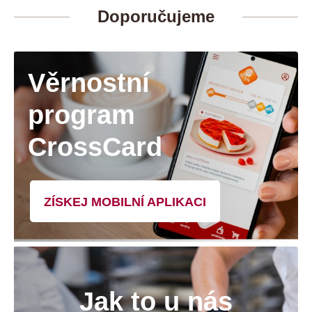
Doporučujeme
Věrnostní
program
CrossCard
ZÍSKEJ MOBILNÍ APLIKACI
Jak to u nás