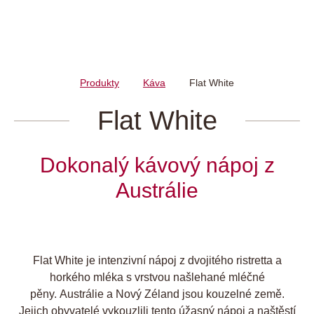
Produkty
Káva
Flat White
Flat White
Dokonalý kávový nápoj z
Austrálie
Flat White je intenzivní nápoj z dvojitého ristretta a
horkého mléka s vrstvou našlehané mléčné
pěny. Austrálie a Nový Zéland jsou kouzelné země.
Jejich obyvatelé vykouzlili tento úžasný nápoj a naštěstí