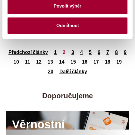
Povolit výběr
24. 9. 2025
S nadšením oznamujeme, že jsme slavnostně otevřeli novou
kavárnu CrossCafe Géčko v Liberci!
Odmítnout
Přečíst celý článek
Předchozí články
1
2
3
4
5
6
7
8
9
10
11
12
13
14
15
16
17
18
19
20
Další články
Doporučujeme
Věrnostní