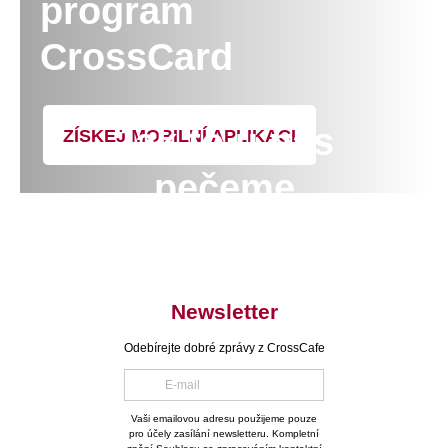
program
CrossCard
Jak to u nás
ZÍSKEJ MOBILNÍ APLIKACI
pečeme
Newsletter
Odebírejte dobré zprávy z CrossCafe
Vaši emailovou adresu použijeme pouze
pro účely zasílání newsletteru. Kompletní