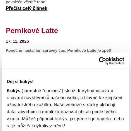
povaleče včetně tebe!
Přečíst celý článek
Perníkové Latte
17. 11. 2025
Konečně nastal ten správný čas. Perníkové Latte je zpět!
Přečíst celý článek
Poctivé dárky pod stromeček!
Dej si kukýs!
31. 10. 2025
Kukýs
(formálně "cookies") slouží k vyhodnocování
chování návštěvníků našeho webu, a hlavně ke zlepšení
Vánočí dárky, nad kterými se sbíhají sliny! Mrkni na seznam
uživatelského zážitku. Naše webové stránky ukládají
našich vánočních novinek!
Přečíst celý článek
data, abychom ti mohli zobrazovat obsah podle tvého
vkusu. Můžeš přijmout kukýs, jak jsme ti je napekli, nebo
si je můžeš kdykoliv změnit!