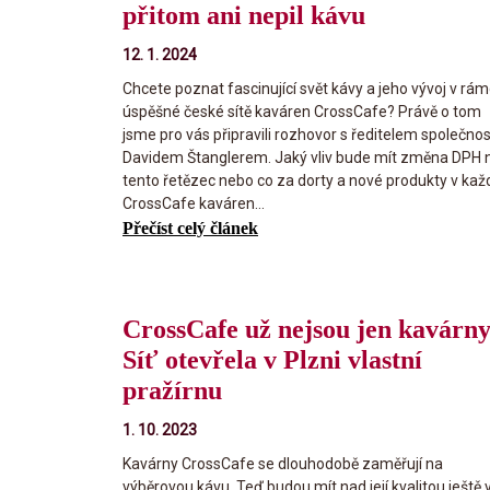
přitom ani nepil kávu
12. 1. 2024
Chcete poznat fascinující svět kávy a jeho vývoj v rám
úspěšné české sítě kaváren CrossCafe? Právě o tom
jsme pro vás připravili rozhovor s ředitelem společnos
Davidem Štanglerem. Jaký vliv bude mít změna DPH 
tento řetězec nebo co za dorty a nové produkty v kaž
CrossCafe kaváren...
Přečíst celý článek
CrossCafe už nejsou jen kavárny
Síť otevřela v Plzni vlastní
pražírnu
1. 10. 2023
Kavárny CrossCafe se dlouhodobě zaměřují na
výběrovou kávu. Teď budou mít nad její kvalitou ještě v