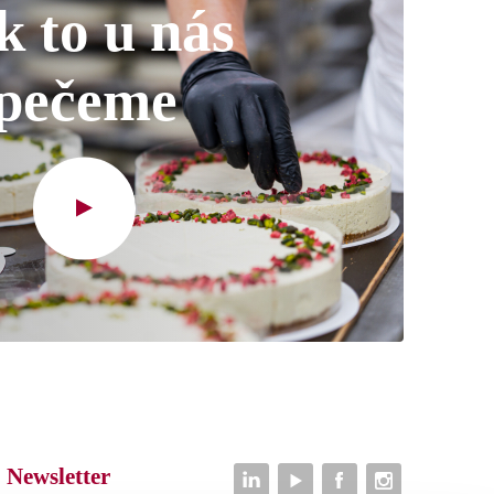
k to u nás
pečeme
Newsletter