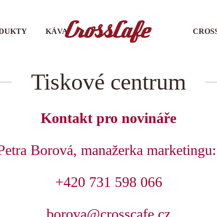
DUKTY
KÁVA
CROS
Tiskové centrum
Kontakt pro novináře
Petra Borová, manažerka marketingu
+420 731 598 066
borova@crosscafe.cz