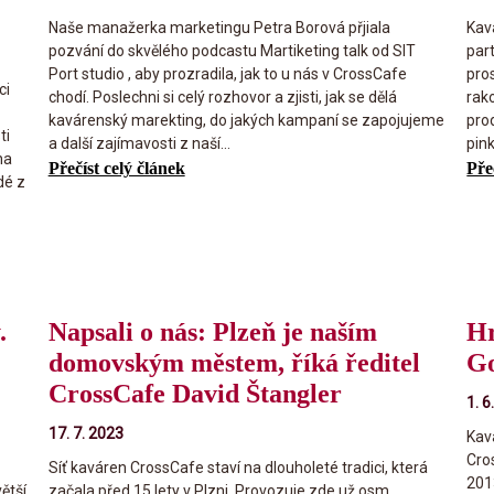
Naše manažerka marketingu Petra Borová přjiala
Kav
pozvání do skvělého podcastu Martiketing talk od SIT
par
Port studio , aby prozradila, jak to u nás v CrossCafe
pro
ci
chodí. Poslechni si celý rozhovor a zjisti, jak se dělá
rak
kavárenský marekting, do jakých kampaní se zapojujeme
pro
ti
a další zajímavosti z naší...
pink
na
Přečíst celý článek
Pře
dé z
.
Napsali o nás: Plzeň je naším
Hr
domovským městem, říká ředitel
Go
CrossCafe David Štangler
1. 6
17. 7. 2023
Kav
Cro
Síť kaváren CrossCafe staví na dlouholeté tradici, která
201
ětší
začala před 15 lety v Plzni. Provozuje zde už osm