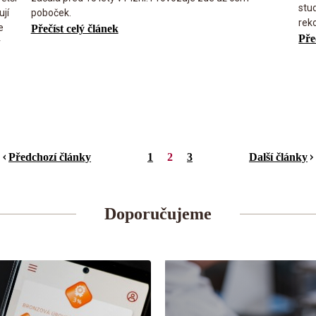
stud
ují
poboček.
rek
e
Přečíst celý článek
Pře
v
Předchozí články
1
2
3
Další články
Doporučujeme