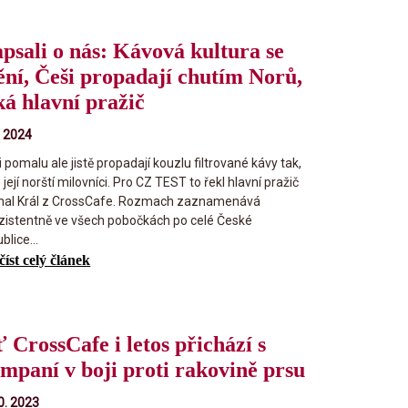
psali o nás: Kávová kultura se
ní, Češi propadají chutím Norů,
ká hlavní pražič
. 2024
 pomalu ale jistě propadají kouzlu filtrované kávy tak,
 její norští milovníci. Pro CZ TEST to řekl hlavní pražič
hal Král z CrossCafe. Rozmach zaznamenává
zistentně ve všech pobočkách po celé České
blice...
číst celý článek
ť CrossCafe i letos přichází s
mpaní v boji proti rakovině prsu
10. 2023