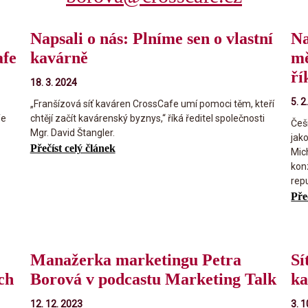
Napsali o nás: Plníme sen o vlastní
Na
afe
kavárně
mě
ří
18. 3. 2024
5. 2
„Franšízová síť kaváren CrossCafe umí pomoci těm, kteří
fe
chtějí začít kavárenský byznys,“ říká ředitel společnosti
Češi
Mgr. David Štangler.
jako
Přečíst celý článek
Mic
kon
repu
Pře
Manažerka marketingu Petra
Sí
ích
Borová v podcastu Marketing Talk
ka
12. 12. 2023
3. 