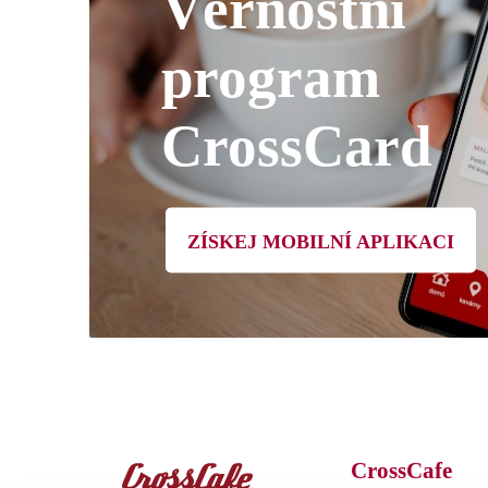
Věrnostní
program
CrossCard
ZÍSKEJ MOBILNÍ APLIKACI
CrossCafe