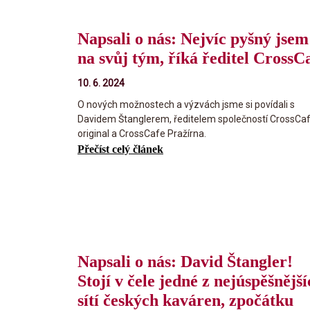
Napsali o nás: Nejvíc pyšný jsem
na svůj tým, říká ředitel CrossC
10. 6. 2024
O nových možnostech a výzvách jsme si povídali s
Davidem Štanglerem, ředitelem společností CrossCa
original a CrossCafe Pražírna.
Přečíst celý článek
Napsali o nás: David Štangler!
Stojí v čele jedné z nejúspěšnějš
sítí českých kaváren, zpočátku