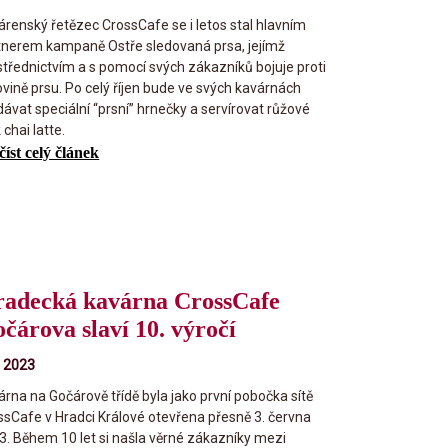
árenský řetězec CrossCafe se i letos stal hlavním
tnerem kampaně Ostře sledovaná prsa, jejímž
střednictvím a s pomocí svých zákazníků bojuje proti
ovině prsu. Po celý říjen bude ve svých kavárnách
dávat speciální “prsní” hrnečky a servírovat růžové
 chai latte.
číst celý článek
adecká kavárna CrossCafe
čárova slaví 10. výročí
. 2023
árna na Gočárově třídě byla jako první pobočka sítě
ssCafe v Hradci Králové otevřena přesně 3. června
3. Během 10 let si našla věrné zákazníky mezi